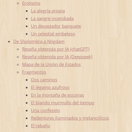
Erotismo
La alegría propia
La sangre incendiada
Un devastador banquete
Un celestial embeleso
De Sholombra a Nógdam
Reseña obtenida por IA (chatGPT)
Reseña obtenida por IA (Deepseek)
Mapa de la Unión de Estados
Fragmentos
Dos caminos
El légamo azufroso
En la montaña de escorias
El blando murmullo del tiempo
Una confesión
Redentores iluminados y melancólicos
El rebaño