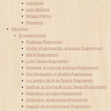
Gobberski
León Maldora
Miralos Fátimo
Monserga
Otra obra
El orador tímido
El obispo (fragmento)
Emilio, el seminarista, el orador (fragmentos)
María (fragmentos)
La tía Teresa (fragmento)
Pimentel, el concejal arribista (fragmentos)
Don Romualdo, el alcalde (fragmentos)
Los amigos de la tía Teresa (fragmento)
Josefina, la chacha de la tía Teresa (fragmentos)
Pedregosa, el poeta (fragmentos)
Carbonero, el periodista (fragmento)
Joaquín, el revolucionario (fragmento)