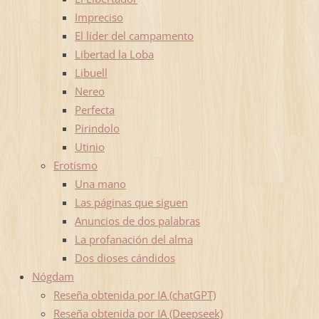
Impreciso
El líder del campamento
Libertad la Loba
Libuell
Nereo
Perfecta
Pirindolo
Utinio
Erotismo
Una mano
Las páginas que siguen
Anuncios de dos palabras
La profanación del alma
Dos dioses cándidos
Nógdam
Reseña obtenida por IA (chatGPT)
Reseña obtenida por IA (Deepseek)