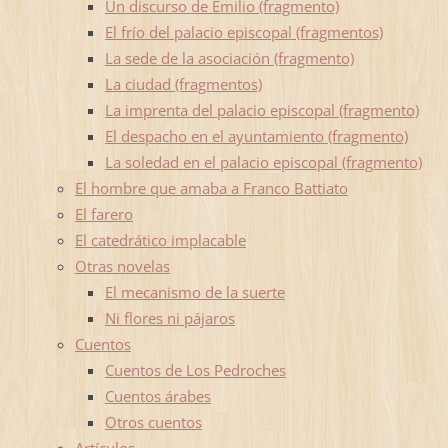
Un discurso de Emilio (fragmento)
El frío del palacio episcopal (fragmentos)
La sede de la asociación (fragmento)
La ciudad (fragmentos)
La imprenta del palacio episcopal (fragmento)
El despacho en el ayuntamiento (fragmento)
La soledad en el palacio episcopal (fragmento)
El hombre que amaba a Franco Battiato
El farero
El catedrático implacable
Otras novelas
El mecanismo de la suerte
Ni flores ni pájaros
Cuentos
Cuentos de Los Pedroches
Cuentos árabes
Otros cuentos
Artículos