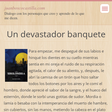
juanboscocastilla.com
Dialogo con los personajes que creo y aprendo de lo que
me dicen.
Un devastador banquete
Para empezar, me despegué de sus labios e
hinqué los dientes en su cuello mientras
sentía en mi oreja el ruido de su respiración
agitada, el calor de su aliento, y, después, le
abrí la camisa de un tirón que hizo saltar
todos los botones por los aires y le comí el
hombro, donde aprecié el sabor de la sangre, y el hueco del
esternón, donde le sorbí unas gotitas de sudor. Mordía o
lamía o besaba con la intemperancia del muerto de hambre,
sin cubiertos, sin las manos, metiendo la cabeza en el plato