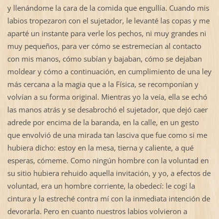
y llenándome la cara de la comida que engullía. Cuando mis
labios tropezaron con el sujetador, le levanté las copas y me
aparté un instante para verle los pechos, ni muy grandes ni
muy pequeños, para ver cómo se estremecían al contacto
con mis manos, cómo subían y bajaban, cómo se dejaban
moldear y cómo a continuación, en cumplimiento de una ley
más cercana a la magia que a la Física, se recomponían y
volvían a su forma original. Mientras yo la veía, ella se echó
las manos atrás y se desabrochó el sujetador, que dejó caer
adrede por encima de la baranda, en la calle, en un gesto
que envolvió de una mirada tan lasciva que fue como si me
hubiera dicho: estoy en la mesa, tierna y caliente, a qué
esperas, cómeme. Como ningún hombre con la voluntad en
su sitio hubiera rehuido aquella invitación, y yo, a efectos de
voluntad, era un hombre corriente, la obedecí: le cogí la
cintura y la estreché contra mí con la inmediata intención de
devorarla. Pero en cuanto nuestros labios volvieron a