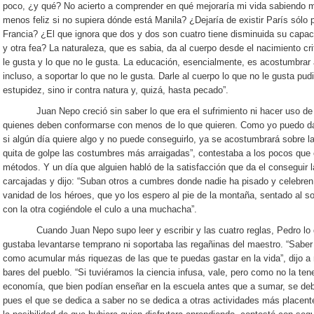
poco, ¿y qué? No acierto a comprender en qué mejoraría mi vida sabiendo 
menos feliz si no supiera dónde está Manila? ¿Dejaría de existir París sólo 
Francia? ¿El que ignora que dos y dos son cuatro tiene disminuida su capaci
y otra fea? La naturaleza, que es sabia, da al cuerpo desde el nacimiento crit
le gusta y lo que no le gusta. La educación, esencialmente, es acostumbrar
incluso, a soportar lo que no le gusta. Darle al cuerpo lo que no le gusta pu
estupidez, sino ir contra natura y, quizá, hasta pecado”.
Juan Nepo creció sin saber lo que era el sufrimiento ni hacer uso de la
quienes deben conformarse con menos de lo que quieren. Como yo puedo dársel
si algún día quiere algo y no puede conseguirlo, ya se acostumbrará sobre l
quita de golpe las costumbres más arraigadas”, contestaba a los pocos qu
métodos. Y un día que alguien habló de la satisfacción que da el conseguir l
carcajadas y dijo: “Suban otros a cumbres donde nadie ha pisado y celebren 
vanidad de los héroes, que yo los espero al pie de la montaña, sentado al 
con la otra cogiéndole el culo a una muchacha”.
Cuando Juan Nepo supo leer y escribir y las cuatro reglas, Pedro lo qui
gustaba levantarse temprano ni soportaba las regañinas del maestro. “Saber
como acumular más riquezas de las que te puedas gastar en la vida”, dijo a
bares del pueblo. “Si tuviéramos la ciencia infusa, vale, pero como no la ten
economía, que bien podían enseñar en la escuela antes que a sumar, se deb
pues el que se dedica a saber no se dedica a otras actividades más placente