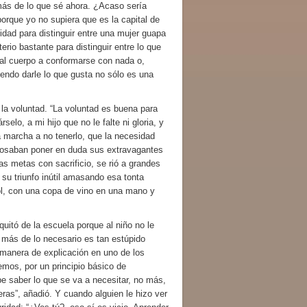
más de lo que sé ahora. ¿Acaso sería
porque yo no supiera que es la capital de
dad para distinguir entre una mujer guapa
erio bastante para distinguir entre lo que
 al cuerpo a conformarse con nada o,
diendo darle lo que gusta no sólo es una
 voluntad. “La voluntad es buena para
o, a mi hijo que no le falte ni gloria, y
a marcha a no tenerlo, que la necesidad
e osaban poner en duda sus extravagantes
as metas con sacrificio, se rió a grandes
su triunfo inútil amasando esa tonta
sol, con una copa de vino en una mano y
tó de la escuela porque al niño no le
 más de lo necesario es tan estúpido
 manera de explicación en uno de los
emos, por un principio básico de
e saber lo que se va a necesitar, no más,
ras”, añadió. Y cuando alguien le hizo ver