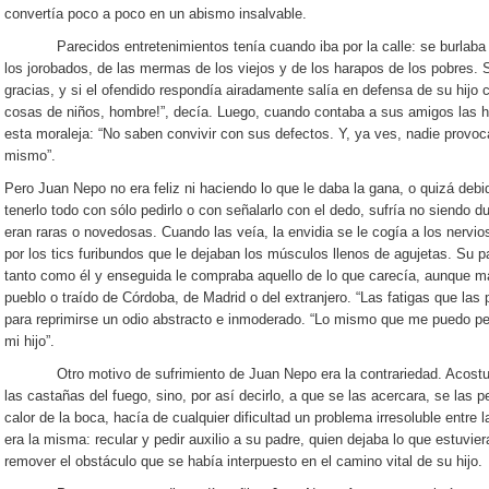
convertía poco a poco en un abismo insalvable.
Parecidos entretenimientos tenía cuando iba por la calle: se burlaba de 
los jorobados, de las mermas de los viejos y de los harapos de los pobres. Su 
gracias, y si el ofendido respondía airadamente salía en defensa de su hijo 
cosas de niños, hombre!”, decía. Luego, cuando contaba a sus amigos las h
esta moraleja: “No saben convivir con sus defectos. Y, ya ves, nadie provoc
mismo”.
Pero Juan Nepo no era feliz ni haciendo lo que le daba la gana, o quizá debi
tenerlo todo con sólo pedirlo o con señalarlo con el dedo, sufría no siendo 
eran raras o novedosas. Cuando las veía, la envidia se le cogía a los nervio
por los tics furibundos que le dejaban los músculos llenos de agujetas. Su pa
tanto como él y enseguida le compraba aquello de lo que carecía, aunque 
pueblo o traído de Córdoba, de Madrid o del extranjero. “Las fatigas que las
para reprimirse un odio abstracto e inmoderado. “Lo mismo que me puedo perm
mi hijo”.
Otro motivo de sufrimiento de Juan Nepo era la contrariedad. Acostumb
las castañas del fuego, sino, por así decirlo, a que se las acercara, se las pe
calor de la boca, hacía de cualquier dificultad un problema irresoluble entre
era la misma: recular y pedir auxilio a su padre, quien dejaba lo que estuvie
remover el obstáculo que se había interpuesto en el camino vital de su hijo.