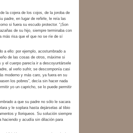
la cojera de los cojos, de la joroba de
padre, en lugar de reñirle, le reía las
como si fuera su escudo protector. “¡Son
azañas de su hijo, siempre terminaba con
a más risa que el que no se ríe de sí
do a ello: por ejemplo, acostumbrado a
dueño de las cosas de otros, máxime si
s y el cuerpo parecía ir a descoyuntársele
dre, al verlo sufrir, se descomponía casi
más moderno y más caro, ya fuera en su
 pasen los pobres”, decía sin hacer nada
itir yo un capricho, se lo puede permitir
rado a que su padre no sólo le sacara
lara y le soplara hasta dejárselas al tibio
 lamentos y lloriqueos. Su solución siempre
ra haciendo y acudía sin dilación para