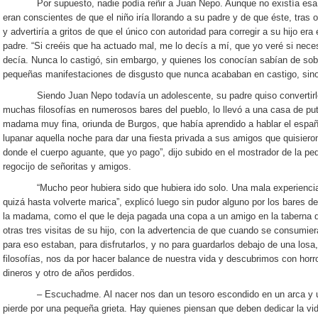
Por supuesto, nadie podía reñir a Juan Nepo. Aunque no existía esa pr
eran conscientes de que el niño iría llorando a su padre y de que éste, tras o
y advertiría a gritos de que el único con autoridad para corregir a su hijo era 
padre. “Si creéis que ha actuado mal, me lo decís a mí, que yo veré si necesi
decía. Nunca lo castigó, sin embargo, y quienes los conocían sabían de sobr
pequeñas manifestaciones de disgusto que nunca acababan en castigo, sino
Siendo Juan Nepo todavía un adolescente, su padre quiso convertirlo e
muchas filosofías en numerosos bares del pueblo, lo llevó a una casa de p
madama muy fina, oriunda de Burgos, que había aprendido a hablar el españo
lupanar aquella noche para dar una fiesta privada a sus amigos que quisiero
donde el cuerpo aguante, que yo pago”, dijo subido en el mostrador de la pe
regocijo de señoritas y amigos.
“Mucho peor hubiera sido que hubiera ido solo. Una mala experiencia inic
quizá hasta volverte marica”, explicó luego sin pudor alguno por los bares d
la madama, como el que le deja pagada una copa a un amigo en la taberna d
otras tres visitas de su hijo, con la advertencia de que cuando se consumie
para eso estaban, para disfrutarlos, y no para guardarlos debajo de una losa,
filosofías, nos da por hacer balance de nuestra vida y descubrimos con ho
dineros y otro de años perdidos.
– Escuchadme. Al nacer nos dan un tesoro escondido en un arca y un
pierde por una pequeña grieta. Hay quienes piensan que deben dedicar la vid