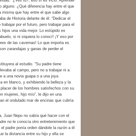
ridad: “¿Ves tú?, eso sí es vicio. Aprender
io alguno. ¿Qué diferencia hay entre el que
. La misma que hay entre el que sabe algo
aba de Historia delante de él: “Dedicar el
trabajar por el futuro, pero trabajar para el
 hijos una vida mejor. Lo estúpido es
uelo, si ni siquiera lo conocí! ¡Y eso por
tores de las cavernas! Lo que importa es
son zarandajas y ganas de perder el
uyera al estudio. “Su padre tiene
llevaba al campo, pero no a trabajar ni a
uce a una novia guapa o a una joya
 en blanco, y exhibiendo la belleza y la
 placer de los hombres satisfechos con su
 mujeres, hijo mío”, le dijo en una
an el ondulado mar de encinas que cubría
, Juan Nepo no sabía qué hacer con el
dre no le conocía otro entretenimiento que
l padre ponía orden dándole la razón a él
e la distancia entre su hijo y ella se