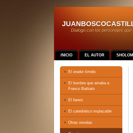
juanboscocastil
Dialogo con los personajes que 
INICIO
EL AUTOR
SHOLOM
El orador tímido
El hombre que amaba a
Franco Battiato
El farero
El catedrático implacable
Otras novelas