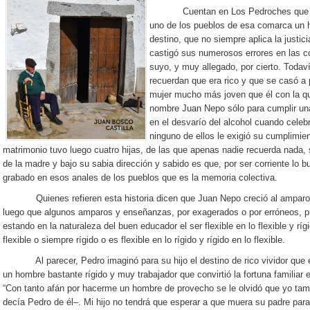
Cuentan en Los Pedroches que una 
uno de los pueblos de esa comarca un h
destino, que no siempre aplica la justic
castigó sus numerosos errores en las cos
suyo, y muy allegado, por cierto. Toda
recuerdan que era rico y que se casó a 
mujer mucho más joven que él con la que
nombre Juan Nepo sólo para cumplir un
en el desvarío del alcohol cuando celeb
ninguno de ellos le exigió su cumplimien
matrimonio tuvo luego cuatro hijas, de las que apenas nadie recuerda nada,
de la madre y bajo su sabia dirección y sabido es que, por ser corriente lo 
grabado en esos anales de los pueblos que es la memoria colectiva.
Quienes refieren esta historia dicen que Juan Nepo creció al amparo de
luego que algunos amparos y enseñanzas, por exagerados o por erróneos, pr
estando en la naturaleza del buen educador el ser flexible en lo flexible y rí
flexible o siempre rígido o es flexible en lo rígido y rígido en lo flexible.
Al parecer, Pedro imaginó para su hijo el destino de rico vividor que él
un hombre bastante rígido y muy trabajador que convirtió la fortuna familia
“Con tanto afán por hacerme un hombre de provecho se le olvidó que yo tamb
decía Pedro de él–. Mi hijo no tendrá que esperar a que muera su padre para 