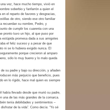
vez, hace mucho tiempo, vivió en
ombre soberbio y fanfarrón a quien el
ia en el reparto de favores y desgracias,
tillas de otro, siendo ese otro familiar
vía recuerdan su nombre, Pedro, y
punto de cumplir los cuarenta con una
 pronto tuvo un hijo, al que puso por
a estúpida promesa dada a sus amigotes
raba el feliz suceso y a pesar de que
to ni se lo hubiera exigido nunca. El
 seguramente porque crecieron al amparo
bueno, sólo lo muy bueno y lo malo queda
 su padre y bajo su dirección, y añaden
oducen más perjuicio que beneficio, pues
gido en lo rígido, hace mal quien es siempre
 había llevado desde que murió su padre,
r en una de las más grandes de la comarca.
ién tenía debilidades y sentimientos –
disfrutar de la vida”. Como decía: “Yo sé