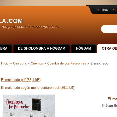
Inicio
la.com
creo y aprendo de lo que me dicen.
BRA
DE SHOLOMBRA A NÓGDAM
NÓGDAM
OTRA O
Inicio
>
Otra obra
>
Cuentos
>
Cuentos de Los Pedroches
>
El malcriado
El malcriado.pdf (86,1 kB)
El malcriado según me lo contaron.pdf (26,1 kB)
El ma
© Juan Bo