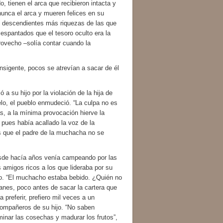
 tienen el arca que recibieron intacta y
 nunca el arca y mueren felices en su
s descendientes más riquezas de las que
espantados que el tesoro oculto era la
rovecho –solía contar cuando la
igente, pocos se atrevían a sacar de él
u hijo por la violación de la hija de
lo, el pueblo enmudeció. “La culpa no es
as, a la mínima provocación hierve la
 pues había acallado la voz de la
s que el padre de la muchacha no se
e hacía años venía campeando por las
 amigos ricos a los que lideraba por su
ro. “El muchacho estaba bebido. ¿Quién no
anes, poco antes de sacar la cartera que
preferir, prefiero mil veces a un
 compañeros de su hijo. “No saben
minar las cosechas y madurar los frutos”,