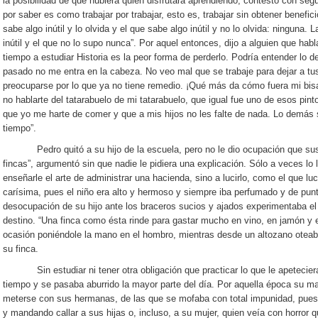
la posibilidad de que hubiera quien disfrutara aprendiendo, contestó con segu
por saber es como trabajar por trabajar, esto es, trabajar sin obtener benefic
sabe algo inútil y lo olvida y el que sabe algo inútil y no lo olvida: ninguna
inútil y el que no lo supo nunca”. Por aquel entonces, dijo a alguien que habl
tiempo a estudiar Historia es la peor forma de perderlo. Podría entender lo de 
pasado no me entra en la cabeza. No veo mal que se trabaje para dejar a tus
preocuparse por lo que ya no tiene remedio. ¡Qué más da cómo fuera mi bisab
no hablarte del tatarabuelo de mi tatarabuelo, que igual fue uno de esos pin
que yo me harte de comer y que a mis hijos no les falte de nada. Lo demás 
tiempo”.
Pedro quitó a su hijo de la escuela, pero no le dio ocupación que sustit
fincas”, argumentó sin que nadie le pidiera una explicación. Sólo a veces lo 
enseñarle el arte de administrar una hacienda, sino a lucirlo, como el que l
carísima, pues el niño era alto y hermoso y siempre iba perfumado y de punta
desocupación de su hijo ante los braceros sucios y ajados experimentaba el
destino. “Una finca como ésta rinde para gastar mucho en vino, en jamón y en
ocasión poniéndole la mano en el hombro, mientras desde un altozano oteab
su finca.
Sin estudiar ni tener otra obligación que practicar lo que le apeteciera
tiempo y se pasaba aburrido la mayor parte del día. Por aquella época su ma
meterse con sus hermanas, de las que se mofaba con total impunidad, pues e
y mandando callar a sus hijas o, incluso, a su mujer, quien veía con horror qu