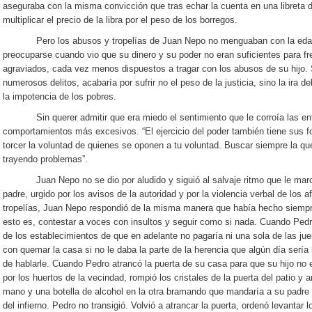
aseguraba con la misma convicción que tras echar la cuenta en una libreta d
multiplicar el precio de la libra por el peso de los borregos.
Pero los abusos y tropelías de Juan Nepo no menguaban con la edad, 
preocuparse cuando vio que su dinero y su poder no eran suficientes para f
agraviados, cada vez menos dispuestos a tragar con los abusos de su hijo.
numerosos delitos, acabaría por sufrir no el peso de la justicia, sino la ira d
la impotencia de los pobres.
Sin querer admitir que era miedo el sentimiento que le corroía las entr
comportamientos más excesivos. “El ejercicio del poder también tiene sus 
torcer la voluntad de quienes se oponen a tu voluntad. Buscar siempre la q
trayendo problemas”.
Juan Nepo no se dio por aludido y siguió al salvaje ritmo que le marca
padre, urgido por los avisos de la autoridad y por la violencia verbal de los 
tropelías, Juan Nepo respondió de la misma manera que había hecho siempre 
esto es, contestar a voces con insultos y seguir como si nada. Cuando Pedro l
de los establecimientos de que en adelante no pagaría ni una sola de las j
con quemar la casa si no le daba la parte de la herencia que algún día sería
de hablarle. Cuando Pedro atrancó la puerta de su casa para que su hijo no 
por los huertos de la vecindad, rompió los cristales de la puerta del patio y
mano y una botella de alcohol en la otra bramando que mandaría a su padre
del infierno. Pedro no transigió. Volvió a atrancar la puerta, ordenó levantar