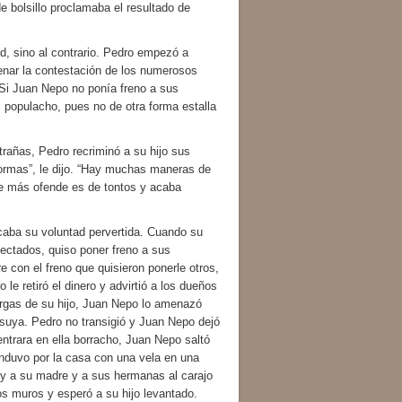
e bolsillo proclamaba el resultado de
sino al contrario. Pedro empezó a
renar la contestación de los numerosos
 Si Juan Nepo no ponía freno a sus
el populacho, pues no de otra forma estalla
añas, Pedro recriminó a su hijo sus
formas”, le dijo. “Hay muchas maneras de
ue más ofende es de tontos y acaba
ba su voluntad pervertida. Cuando su
afectados, quiso poner freno a sus
con el freno que quisieron ponerle otros,
e retiró el dinero y advirtió a los dueños
uergas de su hijo, Juan Nepo lo amenazó
 suya. Pedro no transigió y Juan Nepo dejó
entrara en ella borracho, Juan Nepo saltó
 anduvo por la casa con una vela en una
 y a su madre y a sus hermanas al carajo
 los muros y esperó a su hijo levantado.