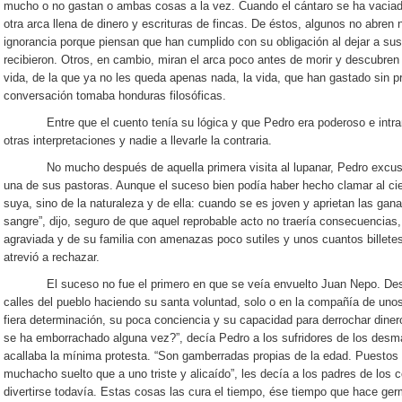
mucho o no gastan o ambas cosas a la vez. Cuando el cántaro se ha vaciado,
otra arca llena de dinero y escrituras de fincas. De éstos, algunos no abren
ignorancia porque piensan que han cumplido con su obligación al dejar a su
recibieron. Otros, en cambio, miran el arca poco antes de morir y descubren 
vida, de la que ya no les queda apenas nada, la vida, que han gastado sin p
conversación tomaba honduras filosóficas.
Entre que el cuento tenía su lógica y que Pedro era poderoso e intrans
otras interpretaciones y nadie a llevarle la contraria.
No mucho después de aquella primera visita al lupanar, Pedro excusó a s
una de sus pastoras. Aunque el suceso bien podía haber hecho clamar al cie
suya, sino de la naturaleza y de ella: cuando se es joven y aprietan las gan
sangre”, dijo, seguro de que aquel reprobable acto no traería consecuencias,
agraviada y de su familia con amenazas poco sutiles y unos cuantos billete
atrevió a rechazar.
El suceso no fue el primero en que se veía envuelto Juan Nepo. Desd
calles del pueblo haciendo su santa voluntad, solo o en la compañía de unos
fiera determinación, su poca conciencia y su capacidad para derrochar dine
se ha emborrachado alguna vez?”, decía Pedro a los sufridores de los desm
acallaba la mínima protesta. “Son gamberradas propias de la edad. Puestos a 
muchacho suelto que a uno triste y alicaído”, les decía a los padres de los
divertirse todavía. Estas cosas las cura el tiempo, ése tiempo que hace ger