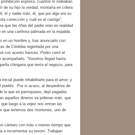
ohibición expresa, cuantos lo rodeaban
ír de su hijo la verdad, montaría en cólera
él, él y nadie más, él, que por algo era su
ta corrección y cuál es el castigo”,
a que las riñas del padre eran en realidad
 en una cariñosa palmada en la espalda.
n un hombre y, tras anunciarlo con
utas de Córdoba regentada por una
l con acento francés. Pedro cerró el
n acompañarlo. “Vosotros llegad hasta
queña chingana que tenía el negocio, para
ial puede inhabilitarte para el amor, y
el pueblo. Por si acaso, al despedirse de
e la que es parroquiano, dejó pagadas
ran aquellos dineros se pidieran más, que
 que luego a la vejez nos entran las
rror que tenemos dos montones, uno de
 cántaro con más o menos tiempo que
a a incrementar su tesoro. Trabajan